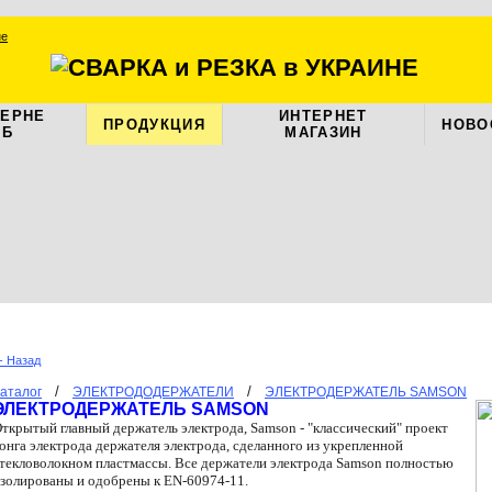
ЦЕРНЕ
ИНТЕРНЕТ
ПРОДУКЦИЯ
НОВО
АБ
МАГАЗИН
- Назад
/
/
аталог
ЭЛЕКТРОДОДЕРЖАТЕЛИ
ЭЛЕКТРОДЕРЖАТЕЛЬ SAMSON
ЭЛЕКТРОДЕРЖАТЕЛЬ SAMSON
ткрытый главный держатель электрода,
Samson
- "классический" проект
онга электрода держателя электрода, сделанного из укрепленной
текловолокном пластмассы. Все держатели электрода
Samson
полностью
золированы и одобрены к
EN
-60974-11.