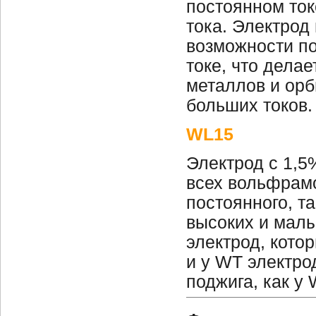
постоянном ток
тока. Электрод
возможности п
токе, что делае
металлов и орб
больших токов.
WL15
Электрод с 1,5
всех вольфрамо
постоянного, т
высоких и малы
электрод, кото
и у WT электро
поджига, как у