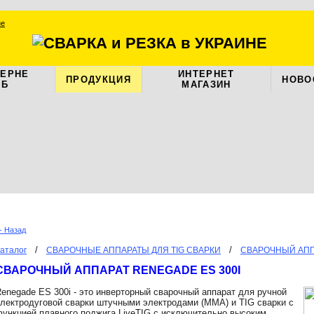
ЦЕРНЕ
ИНТЕРНЕТ
ПРОДУКЦИЯ
НОВО
АБ
МАГАЗИН
- Назад
/
/
аталог
СВАРОЧНЫЕ АППАРАТЫ ДЛЯ TIG СВАРКИ
СВАРОЧНЫЙ АППА
СВАРОЧНЫЙ АППАРАТ
RENEGADE ES 300I
enegade ES 300i - это инверторный сварочный аппарат для ручной
лектродуговой сварки штучными электродами (MMA) и TIG сварки с
ункцией плавного поджига LiveTIG с исключительно высоким