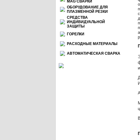
МАG СВАРКИ
о
ОБОРУДОВАНИЕ ДЛЯ
п
ПЛАЗМЕННОЙ РЕЗКИ
с
СРЕДСТВА
д
ИНДИВИДУАЛЬНОЙ
п
ЗАЩИТЫ
п
а
ГОРЕЛКИ
р
РАСХОДНЫЕ МАТЕРИАЛЫ
АВТОМАТИЧЕСКАЯ СВАРКА
Э
ф
и
Д
И
А
М
В