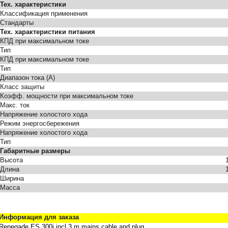
Тех. характеристики
Классификация применения
Стандарты
Тех. характеристики питания
КПД при максимальном токе
Тип
КПД при максимальном токе
Тип
Диапазон тока (А)
Класс защиты
Коэфф. мощности при максимальном токе
Макс. ток
Напряжение холостого хода
Режим энергосбережения
Напряжение холостого хода
Тип
Габаритные размеры
Высота
Длина
Ширина
Масса
Информация для заказа
Renegade ES 300i incl 3 m mains cable and plug