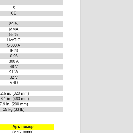
S
CE
89 %
MMA
85 %
LiveTIG
5-300 A
IP23
0.96
300 A
48 V
91 W
32 V
VRD
12.6 in. (320 mm)
18.1 in. (460 mm)
7.9 in. (200 mm)
15 kg (33 lb)
Арт. номер
0445100880