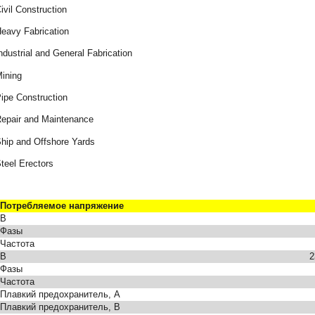
ivil Construction
eavy Fabrication
ndustrial and General Fabrication
ining
ipe Construction
epair and Maintenance
hip and Offshore Yards
teel Erectors
Потребляемое напряжение
В
Фазы
Частота
В
2
Фазы
Частота
Плавкий предохранитель, А
Плавкий предохранитель, В