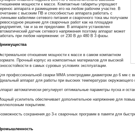
тношением мощности к массе. Компактные габариты упрощают
еренос аппарата и размещение его на любом рабочем участке. В
очетании с высоким ПВ и способностью аппарата работать с
линными кабелями сетевого питания и сварочного тока мы получаем
ревосходное решение для сварочных работ как на площадке
редприятия, так и за ее пределами. В аппарате установлен
втоматический датчик сетевого напряжения поэтому аппарат может
аботать при любом напряжении: от 230 В до 480 В 3 фазы.
Преимущества
кстремальное отношение мощности к массе в самом компактном
ормате. Прочный корпус из композитных материалов для высокой
зносостойкости в самых суровых условиях эксплуатации.
ля профессиональной сварки MMA электродами диаметром до 6 мм с вы
деальный аппарат для работы при высоких температурах окружающего 
ппарат автоматически регулирует оптимальные параметры пуска и остан
ощный усилитель обеспечивает дополнительное напряжение для повыш
целлюлозным покрытием.
озможность сохранения до 3-х сварочных программ в памяти для быстр
Промышленность