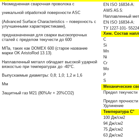
Неомедненная сварочная проволока с
EN ISO 16834-A:
AWS A5.5:
уникальной обработкой поверхности ASC
Наплавленный
ме
(Advanced Surface Characteristics – поверхность с
EN
ISO
16834-
A
:
улучшенными характеристиками),
ТУ 1227-101- 5522
Хим. Состав нап
предназначенная для сварки высокопрочных
С
сталей с пределом текучести до 600
Si
МПа, таких как DOMEX 600 (старое название
Mn
марки OK AristoRod 13.13).
Ni
Наплавленный металл обладает высокой ударной
Cr
вязкостью при температурах до -40°С.
Mo
P
Выпускаемые диаметры: 0,8; 1,0; 1,2 и 1,6
S
Мм
Механические св
Предел текучести
Защитный газ
M
21 (80%
Ar
+ 20%
CO
2)
Предел прочности
Удлинение
Температура С°
100
Дж/см2
94 Дж/см2
75 Дж/см2
63 Дж/см2