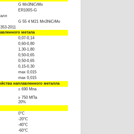
G Mn3NiCrMo
ER100S-G
талл
G 55 4 M21 Mn3NiCrMo
4353-2011
лавленного метала
0,07-0,14
0,60-0,80
1,30-1,80
0,50-0,65
0,50-0,65
0,15-0,30
max 0,0
15
max 0,0
15
ойства наплавленного металла
690
Мпа
≥
750
МПа
≥
20
%
0°С
-20°С
-
4
0°С
-60°С