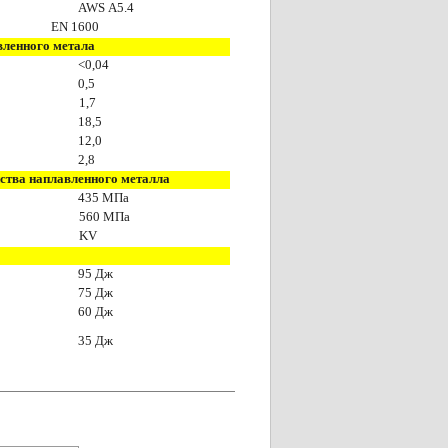
AWS А5.4
EN 1600
вленного метала
<0,0
4
0,
5
1
,7
1
8
,
5
1
2
,0
2,8
ства наплавленного металла
4
35
МПа
56
0 МПа
KV
9
5 Дж
75
Дж
60
Дж
35
Дж