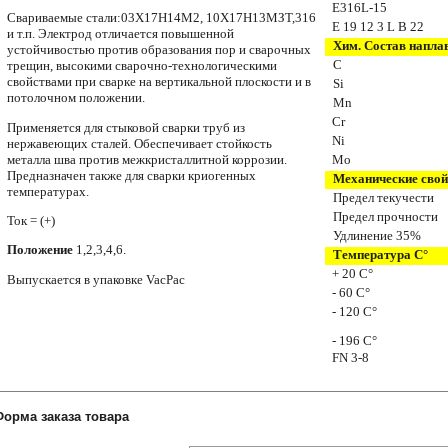
E316L-15
Свариваемые стали:03Х17Н14М2, 10Х17Н13МЗТ,316
E 19
12 3
L
B
22
и т.п. Электрод отличает­ся повышенной
Хим. Состав напла
устойчивостью против об­разования пор и сварочных
С
трещин, высо­кими сварочно-технологическими
свойст­вами при сварке на вертикальной плоскости и в
Si
потолочном положении.
Mn
Cr
Применяется для стыковой сварки труб из
Ni
нержавеющих сталей. Обеспечивает стойкость
металла шва против межкристаллитной коррозии.
Mo
Предназначен также для сварки криогенных
Механические свой
температурах.
Предел текучести
Предел прочности
Ток = (+)
Удлинение 35%
Положение
1,2,3,4,6.
Температура С°
+ 20 С°
Выпускается в упаковке VacPac
- 60
С°
- 120
С°
- 196
С°
FN 3-8
Форма заказа товара