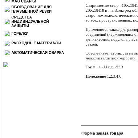
МАG СВАРКИ
Свариваемые cтали: 10Х23Н1
ОБОРУДОВАНИЕ ДЛЯ
20Х23Н18 и т.п. Электрод об
ПЛАЗМЕННОЙ РЕЗКИ
сварочно-технологическими с
СРЕДСТВА
во всех пространственных по
ИНДИВИДУАЛЬНОЙ
ЗАЩИТЫ
Применяется также для разно
ГОРЕЛКИ
соединений (нержавеющих ста
для нанесения подслоя при с
РАСХОДНЫЕ МАТЕРИАЛЫ
сталей.
АВТОМАТИЧЕСКАЯ СВАРКА
Обеспечивает стойкость мета
межкристаллитной коррозии.
Ток = + / ~ U х.х.~55В
Положение
1,2,3,4,6.
Форма заказа товара