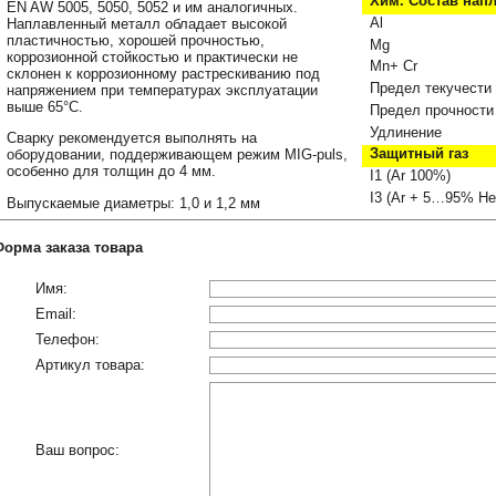
Хим. Состав нап
EN AW 5005, 5050, 5052 и им аналогичных.
Al
Наплавленный металл обладает высокой
пластичностью, хорошей прочностью,
Mg
коррозионной стойкостью и практически не
Mn+ Cr
склонен к коррозионному растрескиванию под
Предел текучести
напряжением при температурах эксплуатации
выше 65°С.
Предел прочности
Удлинение
Сварку рекомендуется выполнять на
Защитный газ
оборудовании, поддерживающем режим MIG-puls,
особенно для толщин до 4 мм.
I1 (Ar 100%)
I3 (Ar + 5…95% He
Выпускаемые диаметры: 1,0 и 1,2 мм
Форма заказа товара
Имя:
Email:
Телефон:
Артикул товара:
Ваш вопрос: