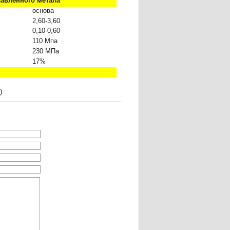
лавленного метала
основа
2,
6
0-3,
6
0
0,10-0,60
11
0
Мпа
230 МПа
17%
)