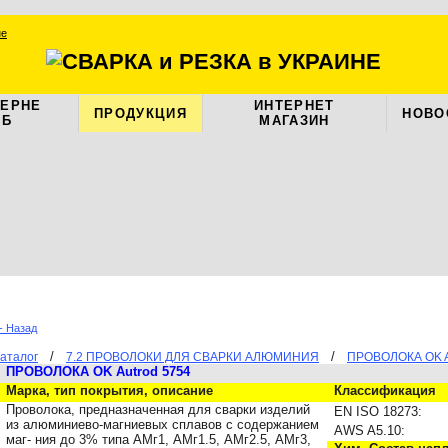
ЦЕРНЕ
ИНТЕРНЕТ
ПРОДУКЦИЯ
НОВО
АБ
МАГАЗИН
- Назад
/
/
аталог
7.2 ПРОВОЛОКИ ДЛЯ СВАРКИ АЛЮМИНИЯ
ПРОВОЛОКА OK 
ПРОВОЛОКА
OK Autrod 5754
Марка, тип покрытия, описание
Классификация
Проволока, предназначенная для сварки изделий
EN ISO 18273:
из алюминиево-магниевых сплавов с содержанием
AWS A5.10:
маг- ния до 3% типа АМг1, АМг1.5, АМг2.5, АМг3,