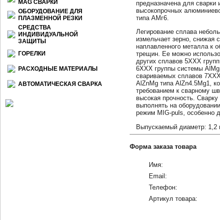
МАG СВАРКИ
предназначена для сварки 
высокопрочных алюминиево
ОБОРУДОВАНИЕ ДЛЯ
типа АМг6.
ПЛАЗМЕННОЙ РЕЗКИ
СРЕДСТВА
Легирование сплава небол
ИНДИВИДУАЛЬНОЙ
измельчает зерно, снижая 
ЗАЩИТЫ
наплавленного металла к о
ГОРЕЛКИ
трещин. Ее можно использо
других сплавов 5ХХХ групп
6ХХХ группы системы AlMg
РАСХОДНЫЕ МАТЕРИАЛЫ
свариваемых сплавов 7ХХХ
AlZnMg типа AlZn4.5Mg1, к
АВТОМАТИЧЕСКАЯ СВАРКА
требованием к сварному шв
высокая прочность. Сварку
выполнять на оборудовани
режим MIG-puls, особенно 
Выпускаемый диаметр: 1,2
Форма заказа товара
Имя:
Email:
Телефон:
Артикул товара: