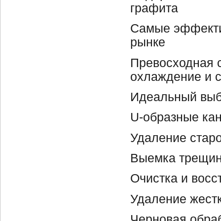
графита
Самые эффекти
рынке
Превосходная 
охлаждение и 
Идеальный выб
U-образные кан
Удаление стар
Выемка трещи
Очистка и восс
Удаление жест
Черновая обра