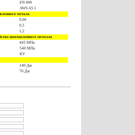
EN 499
AWS A5.1
вленного метала
0,0
6
0,
5
1
,
2
йства наплавленного металла
44
5
МПа
5
40
МПа
KV
140
Дж
70 Дж