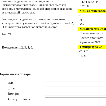
назначения для сварки углеродистых и
E42 4 B
42 H5
низколегированных сталей.
Отличается высокой
Е 7018
вязкостью металла
шва, высокой скоростью сварки на
Хим. Состав напла
вертикальной плоскости.
С
Рекомендуется для сварки тяжело нагруженных
Si
конструкций из указанных сталей и судовых сталей A,
Mn
D, Е квалитета, гальванопокрытых листов.
Механические сво
Предел текучести
Ток- =+ .
Предел прочности
Удлинение
29
%
Температура С°
Положение
1, 2, 3, 4, 6.
-
20
С°
-4
0 С°
Форма заказа товара
Имя:
Email:
Телефон:
Артикул товара: