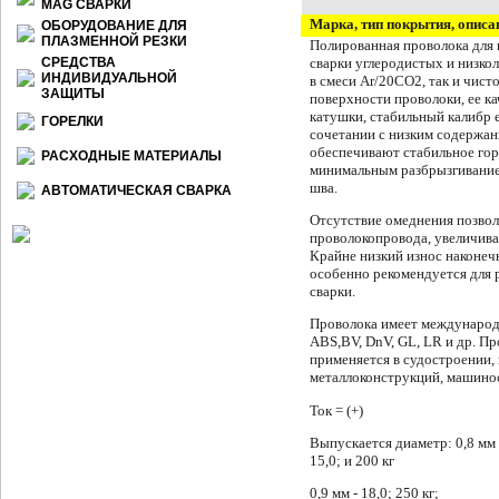
МАG СВАРКИ
Марка, тип покрытия, описа
ОБОРУДОВАНИЕ ДЛЯ
ПЛАЗМЕННОЙ РЕЗКИ
Полированная проволока для
сварки углеродистых и низко
СРЕДСТВА
ИНДИВИДУАЛЬНОЙ
в смеси
Ar
/20
CO
2, так и чис
ЗАЩИТЫ
поверхности проволоки, ее ка
катушки, стабильный калибр е
ГОРЕЛКИ
сочетании с низким содержани
обеспечивают стабильное гор
РАСХОДНЫЕ МАТЕРИАЛЫ
минимальным разбрызгивание
шва.
АВТОМАТИЧЕСКАЯ СВАРКА
Отсутствие омеднения позвол
проволокопровода, увеличивае
Крайне низкий износ наконеч
особенно рекомендуется для
сварки.
Проволока имеет междунаро
ABS,
BV
, Dn
V
, GL, LR и др.
Пр
применяется в су­достроении,
металлоконструкций, машино
Ток = (+)
Выпускается диаметр: 0,8 мм 
15,0; и 200 кг
0,9 мм - 18,0; 250 кг;