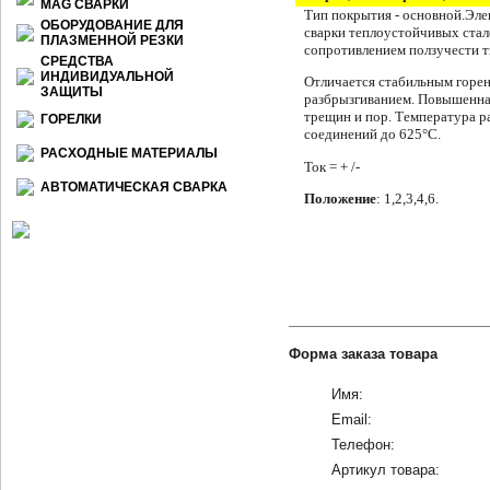
МАG СВАРКИ
Тип покрытия - основной.
Эле
ОБОРУДОВАНИЕ ДЛЯ
сварки теплоустойчивых стал
ПЛАЗМЕННОЙ РЕЗКИ
сопротивлением ползучести 
СРЕДСТВА
ИНДИВИДУАЛЬНОЙ
Отличается стабильным горе
ЗАЩИТЫ
разбрызгиванием. Повышенна
трещин и пор. Температура 
ГОРЕЛКИ
соединений до 625°С.
РАСХОДНЫЕ МАТЕРИАЛЫ
Ток = + /-
АВТОМАТИЧЕСКАЯ СВАРКА
Положение
: 1,2,3,4,6.
Форма заказа товара
Имя:
Email:
Телефон:
Артикул товара: