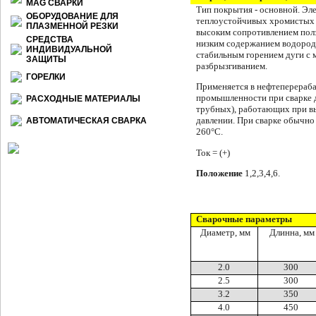
МАG СВАРКИ
Тип покрытия - основной.
Эле
ОБОРУДОВАНИЕ ДЛЯ
теплоустойчивых хро­мистых
ПЛАЗМЕННОЙ РЕЗКИ
высоким сопротивлением полз
СРЕДСТВА
низким содержанием водород
ИНДИВИДУАЛЬНОЙ
стабильным горением дуги с
ЗАЩИТЫ
разбрызгиванием.
ГОРЕЛКИ
Применяется в нефтепе­рера
промышленности при сварке де
РАСХОДНЫЕ МАТЕРИАЛЫ
трубных), работаю­щих при в
давлении.
При сварке обычно 
АВТОМАТИЧЕСКАЯ СВАРКА
260°С.
Ток = (+)
Положение
1,2,3,4,6.
Сварочные параметры
Диаметр, мм
Длинна, мм
2.0
300
2.5
300
3.2
350
4.0
450