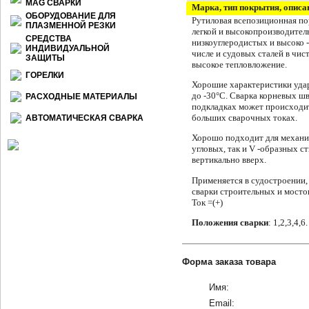
МАG СВАРКИ
Марка, тип покрытия, описа
ОБОРУДОВАНИЕ ДЛЯ
Рутиловая всепозиционная по
ПЛАЗМЕННОЙ РЕЗКИ
легкой и высокопроизводител
СРЕДСТВА
низкоуглеродистых и вы­соко 
ИНДИВИДУАЛЬНОЙ
числе и судо­вых сталей в чи
ЗАЩИТЫ
высокое тепловложение.
ГОРЕЛКИ
Хорошие характе­ристики удар
до -30°С. Сварка корневых шв
РАСХОДНЫЕ МАТЕРИАЛЫ
подкладках может происходит
больших сварочных токах.
АВТОМАТИЧЕСКАЯ СВАРКА
Хо­рошо подходит для механи
угловых, так и V -образных с
вертикально вверх.
Применя­ется в судостроении,
сварки строительных и мостов
Ток =(+)
Положения сварки
: 1,2,3,4,6.
Форма заказа товара
Имя:
Email: