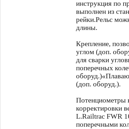
инструкция по п
выполнен из ста
рейки.
Рельс мож
длины.
Крепление, позв
углом (доп. обору
для сварки углов
поперечных коле
оборуд.)
«Плаваю
(доп. оборуд.).
Потенциометры н
корректировки в
L.
Railtrac FWR 1
поперечными коле