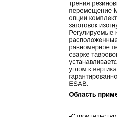
трения резинов
перемещение Mi
опции комплект
заготовок изог
Регулируемые 
расположенные 
равномерное пе
сварке таврово
устанавливаетс
углом к вертик
гарантированно
ESAB.
Область прим
-Строительство