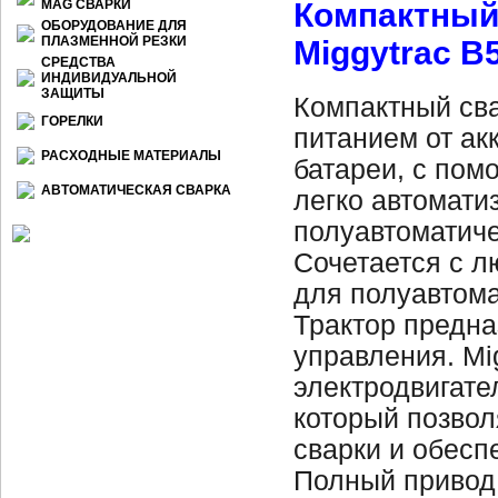
Компактный
МАG СВАРКИ
ОБОРУДОВАНИЕ ДЛЯ
ПЛАЗМЕННОЙ РЕЗКИ
Miggytrac B
СРЕДСТВА
ИНДИВИДУАЛЬНОЙ
ЗАЩИТЫ
Компактный сва
ГОРЕЛКИ
питанием от ак
РАСХОДНЫЕ МАТЕРИАЛЫ
батареи, с пом
АВТОМАТИЧЕСКАЯ СВАРКА
легко автомати
полуавтоматиче
Сочетается с 
для полуавтома
Трактор предна
управления. M
электродвигате
который позвол
сварки и обесп
Полный привод