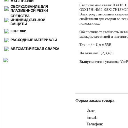
МАG СВАРКИ
Свариваемые стали: 03Х16Н
ОБОРУДОВАНИЕ ДЛЯ
О3Х17Н14М2,
08Х17Н13М2Т,
ПЛАЗМЕННОЙ РЕЗКИ
Электрод с высокими свароч
СРЕДСТВА
свойствами для сварки во вс
ИНДИВИДУАЛЬНОЙ
поло­жениях.
ЗАЩИТЫ
ГОРЕЛКИ
Обеспечивает стойкость мета
межкристаллитной и питтинго
РАСХОДНЫЕ МАТЕРИАЛЫ
Ток =+ / ~ U x.x.55B
АВТОМАТИЧЕСКАЯ СВАРКА
Положение
1,2,3,4,6.
Выпускается
в упаковке VacP
Форма заказа товара
Имя:
Email:
Телефон: